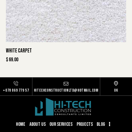
WHITE CARPET
$
69.00
+078 869 779 57
hitechconstructionltd@hotmail.com
Uk
HOME
ABOUT US
OUR SERVICES
PROJECTS
BLOG